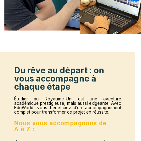
Business & management :
commerce international
finance, marketing, ressources humaines, entrepreneuriat
Sciences & ingénierie :
informatique, intelligenc
artificielle, data science, génie civil, ingénierie mécanique
Sciences sociales & communication :
relation
internationales, droit, psychologie, sciences politiques
médias numériques
Arts, design & créativité :
architecture, design, mode, art
visuels, communication visuelle, production audiovisuelle