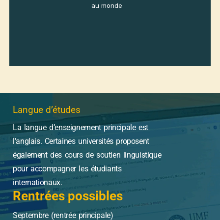
Plus
de 4
villes
figurent
parmi les
villes
étudiantes
les plus
attractives
au monde