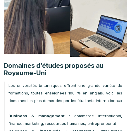
l’université).
Master
: Diplôme de Licence validé + certificat de langue
en anglais (niveau C1 souvent exigé).
Programmes spécialisés (MBA, MSc, etc.) :
diplôme de
niveau Bac+3 ou Bac+4, expérience professionnelle parfois
demandée.
EduWorld
vous accompagne pour la préparation du
dossier, le choix du test de langue (IELTS/TOEFL/ Duolingo)
et l’entraînement aux entretiens avec les universités.