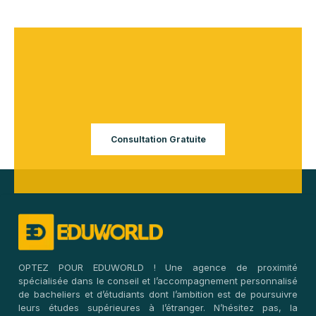
EduWorld, vous bénéficiez d’un accompagnement
complet pour transformer ce projet en réussite.
Nous vous accompagnons de
A à Z :
Orientation et choix du programme adapté à votre
profil
Préparation et traduction des dossiers de
candidature
Coaching aux tests de langue (IELTS, TOEFL,
Duolingo) et aux entretiens avec les universités
Assistance dans les démarches administratives et
suivi du processus d’admission
Recherche de logement et accompagnement à
l’installation
Notre mission : simplifier chaque étape et maximiser
vos chances de réussite au Royaume-Uni.