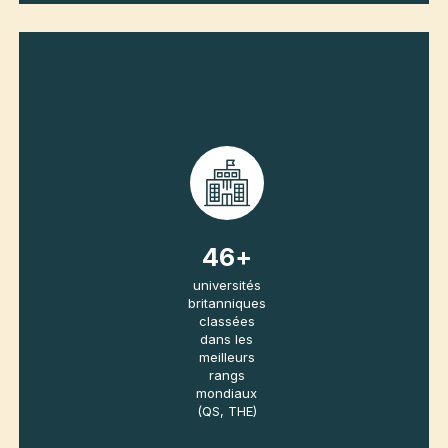
d’élite figurent parmi les meilleures au monde, comme
Oxford, Cambridge ou Imperial College. Les programmes 100
% en anglais, dès la Licence et le Master, se distinguent par
une pédagogie innovante et interactive.
67
+
universités