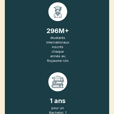
britanniques
classées
dans les
meilleurs
rangs
mondiaux
(QS, THE)
434
M+
étudiants
internationaux
inscrits
chaque
année au
Royaume-Uni