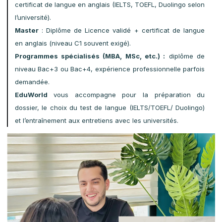
connues
Londres, Cambridge, Oxford, Manchester ou Édimbourg
comptent parmi les destinations étudiantes les plus
dynamiques et enrichissantes d’Europe.
Conditions d’admission
L’admission au Royaume-Uni se fait
sur dossier et varie selon le niveau
d’études et l’établissement choisi.
Licence (Bachelor) :
Baccalauréat reconnu ou équivalent +
certificat de langue en anglais (IELTS, TOEFL, Duolingo selon