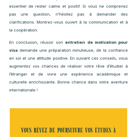
dans la communauté locale. Un plan solide démontre votr
préparation et votre capacité à faire face aux défis de la vi
à l’étranger.
7. Restez calme et positif
Les entretiens de visa peuvent être stressants, mais il es
essentiel de rester calme et positif. Si vous ne comprene
pas une question, n’hésitez pas à demander de
clarifications. Montrez-vous ouvert à la communication et 
la coopération.
En conclusion, réussir son
entretien
de motivation pou
visa
demande une préparation minutieuse, de la confianc
en soi et une attitude positive. En suivant ces conseils, vou
augmentez vos chances de réaliser votre rêve d’étudier 
l’étranger et de vivre une expérience académique e